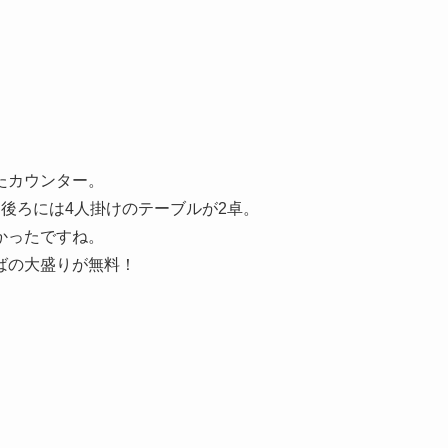
たカウンター。
後ろには4人掛けのテーブルが2卓。
かったですね。
ばの大盛りが無料！